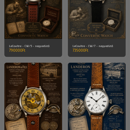
LeCoultre - CW/5 - negyedütő
LeCoultre - CW/7 - negyedütő
790000
Ft
735000
Ft