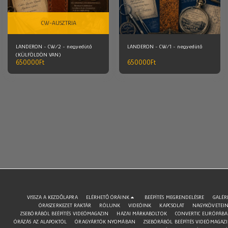
CW-AUSZTRIA
LANDERON - CW/2 - negyedütő
LANDERON - CW/1 - negyedütő
(KÜLFÖLDÖN VAN)
650000
Ft
650000
Ft
VISSZA A KEZDŐLAPRA
ELÉRHETŐ ÓRÁINK
BEÉPÍTÉS MEGRENDELÉSRE
GALÉR
ÓRASZERKEZET RAKTÁR
RÓLUNK
VIDEÓINK
KAPCSOLAT
NAGYKÖVETEI
ZSEBÓRÁBÓL BEÉPÍTÉS VIDEÓMAGAZIN
HAZAI MÁRKABOLTOK
CONVERTIC EURÓPÁB
ÓRÁZÁS AZ ALAPOKTÓL
ÓRAGYÁRTÓK NYOMÁBAN
ZSEBÓRÁBÓL BEÉPÍTÉS VIDEÓMAGAZ