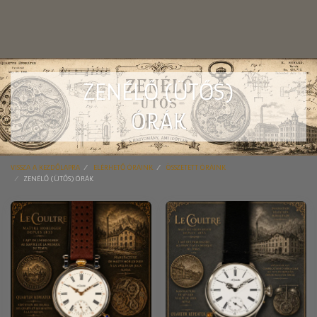
ZENÉLŐ (ÜTŐS)
ÓRÁK
VISSZA A KEZDŐLAPRA
ELÉRHETŐ ÓRÁINK
ÖSSZETETT ÓRÁINK
ZENÉLŐ (ÜTŐS) ÓRÁK