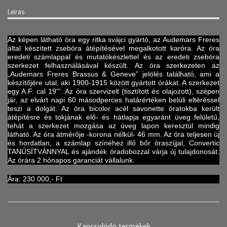
Leírás
Az képen látható óra egy ritka svájci gyártó, az Audemars Freres
által készített zsebóra átépítésével megalkotott karóra. Az óra
eredeti számlappal és mutatókészlettel és az eredeti zsebóra
szerkezet felhasználásával készült. Az óra szerkezeten az
„Audemars Freres Brassus & Geneve” jelölés található, ami a
készítőjére utal, aki 1900-1915 között gyártott órákat. A szerkezet
egy A.F. cal 19'''. Az óra szervizelt (tisztított és olajozott), szépen
jár, az elvárt napi 60 másodperces határértéken belüli eltéréssel
teszi a dolgát. Az óra bicolor acél savonette óratokba került
átépítésre és tokjának elő- és hátlapja egyaránt üveg felületű,
tehát a szerkezet mozgása az üveg lapon keresztül mindig
látható. Az óra átmérője -korona nélkül- 46 mm. Az óra teljesen új
és hordatlan, a számlap színéhez illő bőr óraszíjjal, Convertic
TANÚSÍTVÁNNYAL és ajándék óradobozzal várja új tulajdonosát.
Az órára 2 hónapos garanciát vállalunk.
Ára: 230.000,- Ft
Kapcsolódó termékek