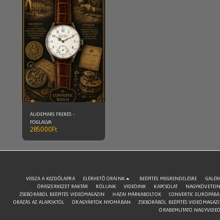
AUDEMARS FRERES -
FOGLALVA
285000
Ft
VISSZA A KEZDŐLAPRA
ELÉRHETŐ ÓRÁINK
BEÉPÍTÉS MEGRENDELÉSRE
GALÉR
ÓRASZERKEZET RAKTÁR
RÓLUNK
VIDEÓINK
KAPCSOLAT
NAGYKÖVETEI
ZSEBÓRÁBÓL BEÉPÍTÉS VIDEÓMAGAZIN
HAZAI MÁRKABOLTOK
CONVERTIC EURÓPÁB
ÓRÁZÁS AZ ALAPOKTÓL
ÓRAGYÁRTÓK NYOMÁBAN
ZSEBÓRÁBÓL BEÉPÍTÉS VIDEÓMAGAZ
ÓRABEMUTATÓ NAGYVIDE