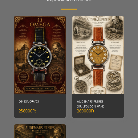
OMEGA CW/95
AUDEMARS FRERES
(KÜLFÖLDÖN VAN)
258000
Ft
280000
Ft