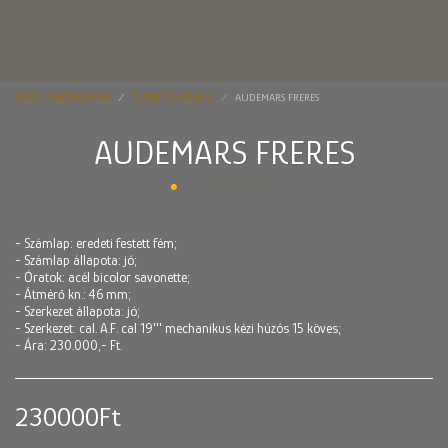
VISSZA A KEZDŐLAPRA
ELÉRHETŐ ÓRÁINK
AUDEMARS FRERES
AUDEMARS FRERES
- Számlap: eredeti festett fém;
- Számlap állapota: jó;
- Óratok: acél bicolor savonette;
- Átmérő kn.: 46 mm;
- Szerkezet állapota: jó;
- Szerkezet: cal. A.F. cal 19''' mechanikus kézi húzós 15 köves;
- Ára: 230.000,- Ft.
230000
Ft