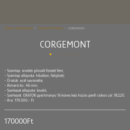
VISSZA A KEZDŐLAPRA
ELÉRHETŐ ÓRÁINK
CORGEMONT
CORGEMONT
- Számlap: eredeti gilosált festett fém;
- Számlap állapota: hibátlan, felújított;
- Óratok: acél savonette;
- Átmérő kn.: 46 mm;
- Szerkezet állapota: kiváló;
- Szerkezet: ORATOR gyártmányú 16 köves kézi húzós genfi csíkos cal. 18.220;
- Ára: 170.000,- Ft
170000
Ft