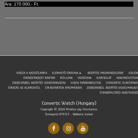
Ára: 170.000,- Ft
VISSZA A KEZDŐLAPRA
ELÉRHETŐ ÓRÁINK
BEÉPÍTÉS MEGRENDELÉSRE
GALÉR
ÓRASZERKEZET RAKTÁR
RÓLUNK
VIDEÓINK
KAPCSOLAT
NAGYKÖVETEI
ZSEBÓRÁBÓL BEÉPÍTÉS VIDEÓMAGAZIN
HAZAI MÁRKABOLTOK
CONVERTIC EURÓPÁB
ÓRÁZÁS AZ ALAPOKTÓL
ÓRAGYÁRTÓK NYOMÁBAN
ZSEBÓRÁBÓL BEÉPÍTÉS VIDEÓMAGAZ
ÓRABEMUTATÓ NAGYVIDE
Convertic Watch (Hungary)
Copyright © 2026 Minden jog fenntartva
Támogató
SITE123
-
Website maker