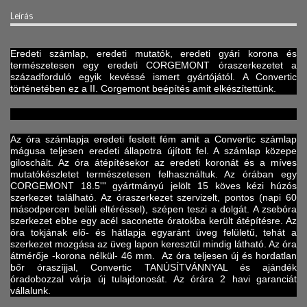
Leírás
Eredeti számlap, eredeti mutatók, eredeti gyári korona és
természetesen egy eredeti CORGEMONT óraszerkezetet a
századforduló egyik kevéssé ismert gyártójától. A Convertic
történetében ez a II. Corgemont beépítés amit elkészítettünk.
Az óra számlapja eredeti festett fém amit a Convertic számlap
mágusa teljesen eredeti állapotra újított fel. A számlap közepe
giloschált. Az óra átépítésekor az eredeti koronát és a míves
mutatókészletet természetesen felhasználtuk. Az órában egy
CORGEMONT 18.5''' gyártmányú jelölt 15 köves kézi húzós
szerkezet található. Az óraszerkezet szervizelt, pontos (napi 60
másodpercen belüli eltéréssel), szépen teszi a dolgát. A zsebóra
szerkezet ebbe egy acél saconette óratokba került átépítésre. Az
óra tokjának elő- és hátlapja egyaránt üveg felületű, tehát a
szerkezet mozgása az üveg lapon keresztül mindig látható. Az óra
átmérője -korona nélkül- 46 mm. Az óra teljesen új és hordatlan
bőr óraszíjjal, Convertic TANÚSÍTVÁNNYAL és ajándék
óradobozzal várja új tulajdonosát. Az órára 2 havi garanciát
vállalunk.