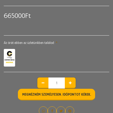
665000
Ft
Az órát ebben az üzletünkben találod:
*
MEGNÉZNÉM SZEMÉLYESEN. IDŐPONTOT KÉREK.