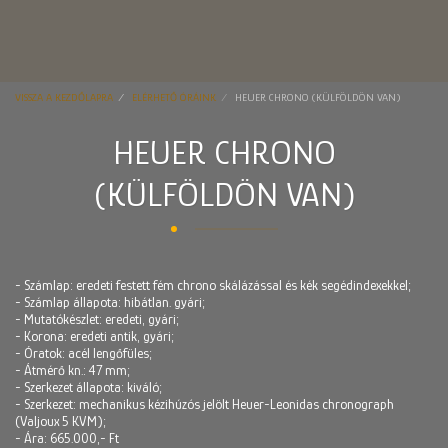
VISSZA A KEZDŐLAPRA
ELÉRHETŐ ÓRÁINK
HEUER CHRONO (KÜLFÖLDÖN VAN)
HEUER CHRONO
(KÜLFÖLDÖN VAN)
- Számlap: eredeti festett fém chrono skálázással és kék segédindexekkel;
- Számlap állapota: hibátlan. gyári;
- Mutatókészlet: eredeti, gyári;
- Korona: eredeti antik, gyári;
- Óratok: acél lengőfüles;
- Átmérő kn.: 47 mm;
- Szerkezet állapota: kiváló;
- Szerkezet: mechanikus kézihúzós jelölt Heuer-Leonidas chronograph
(Valjoux 5 KVM);
- Ára: 665.000,- Ft