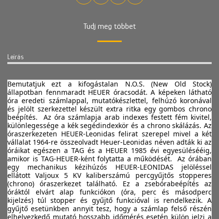
Tudj meg többet
Leírás
Bemutatjuk ezt a kifogástalan N.O.S. (New Old Stock) 
állapotban fennmaradt HEUER óracsodát. A képeken látható 
óra eredeti számlappal, mutatókészlettel, felhúzó koronával 
és jelölt szerkezettel készült extra ritka egy gombos chrono 
beépítés.  Az óra számlapja arab indexes festett fém kivitel, 
különlegessége a kék segédindexkör és a chrono skálázás. Az 
óraszerkezeten HEUER-Leonidas felirat szerepel mivel a két 
vállalat 1964-re összeolvadt Heuer-Leonidas néven adták ki az 
óráikat egészen a TAG és a HEUER 1985 évi egyesülésééig, 
amikor is TAG-HEUER-ként folytatta a működését.  Az órában 
egy mechanikus kézihúzós HEUER-LEONIDAS jelöléssel 
ellátott Valjoux 5 KV kaliberszámú percgyűjtős stopperes 
(chrono) óraszerkezet található. Ez a zsebórabeépítés az 
óráktól elvárt alap funkciókon (óra, perc és másodperc 
kijelzés) túl stopper és gyűjtő funkcióval is rendelkezik. A 
gyűjtő esetünkben annyit tesz, hogy a számlap felső részén 
elhelyezkedő mutató hosszabb időmérés esetén külön jelzi a 