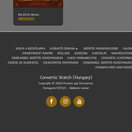
VALJOUX chrono
489000
Ft
VISSZA A KEZDŐLAPRA
ELÉRHETŐ ÓRÁINK
BEÉPÍTÉS MEGRENDELÉSRE
GALÉR
ÓRASZERKEZET RAKTÁR
RÓLUNK
VIDEÓINK
KAPCSOLAT
NAGYKÖVETEI
ZSEBÓRÁBÓL BEÉPÍTÉS VIDEÓMAGAZIN
HAZAI MÁRKABOLTOK
CONVERTIC EURÓPÁB
ÓRÁZÁS AZ ALAPOKTÓL
ÓRAGYÁRTÓK NYOMÁBAN
ZSEBÓRÁBÓL BEÉPÍTÉS VIDEÓMAGAZ
ÓRABEMUTATÓ NAGYVIDE
Convertic Watch (Hungary)
Copyright © 2026 Minden jog fenntartva
Támogató
SITE123
-
Website maker