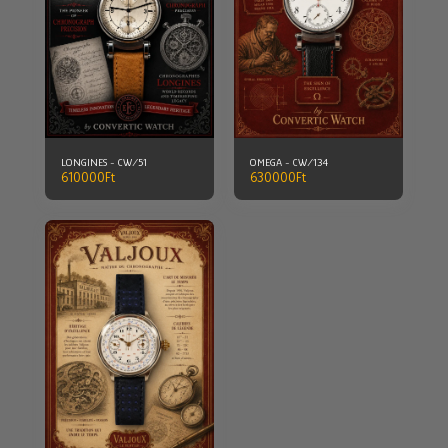
LONGINES - CW/51
OMEGA - CW/134
610000
Ft
630000
Ft