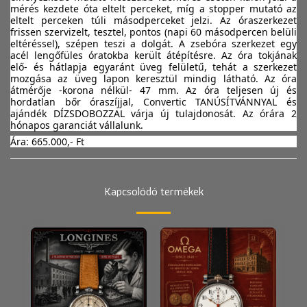
mérés kezdete óta eltelt perceket, míg a stopper mutató az 
eltelt perceken túli másodperceket jelzi. Az óraszerkezet 
frissen szervizelt, tesztel, pontos (napi 60 másodpercen belüli 
eltéréssel), szépen teszi a dolgát. A zsebóra szerkezet egy 
acél lengőfüles óratokba került átépítésre. Az óra tokjának 
elő- és hátlapja egyaránt üveg felületű, tehát a szerkezet 
mozgása az üveg lapon keresztül mindig látható. Az óra 
átmérője -korona nélkül- 47 mm. Az óra teljesen új és 
hordatlan bőr óraszíjjal, Convertic TANÚSÍTVÁNNYAL és 
ajándék DÍZSDOBOZZAL várja új tulajdonosát. Az órára 2 
hónapos garanciát vállalunk.
Ára: 665.000,- Ft
Kapcsolódó termékek