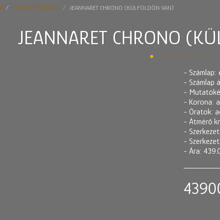
A
ELÉRHETŐ ÓRÁINK
JEANNARET CHRONO (KÜLFÖLDÖN VAN)
JEANNARET CHRONO (KÜ
- Számlap: 
- Számlap ál
- Mutatókés
- Korona: a
- Óratok: a
- Átmérő kn
- Szerkezet
- Szerkezet
- Ára: 439.
4390