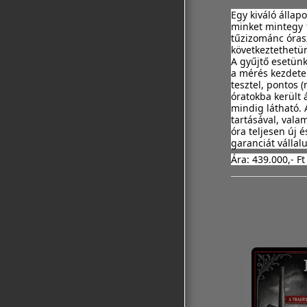
Egy kiváló állap
minket mintegy 1
tűzizománc órasz
következtethetün
A gyűjtő esetünk
a mérés kezdete 
tesztel, pontos 
óratokba került 
mindig látható. 
tartásával, vala
óra teljesen új 
garanciát vállal
Ára: 439.000,- Ft