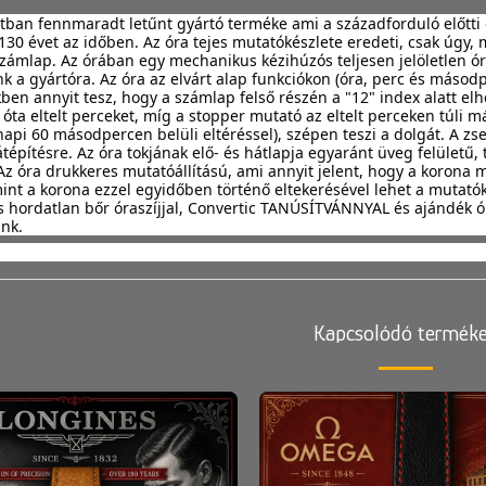
otban fennmaradt letűnt gyártó terméke ami a századforduló előtti é
30 évet az időben. Az óra tejes mutatókészlete eredeti, csak úgy,
ámlap. Az órában egy mechanikus kézihúzós teljesen jelöletlen óra
k a gyártóra. Az óra az elvárt alap funkciókon (óra, perc és másodper
ben annyit tesz, hogy a számlap felső részén a "12" index alatt el
óta eltelt perceket, míg a stopper mutató az eltelt perceken túli más
(napi 60 másodpercen belüli eltéréssel), szépen teszi a dolgát. A z
átépítésre. Az óra tokjának elő- és hátlapja egyaránt üveg felületű,
Az óra drukkeres mutatóállítású, ami annyit jelent, hogy a koron
mint a korona ezzel egyidőben történő eltekerésével lehet a mutatóka
és hordatlan bőr óraszíjjal, Convertic TANÚSÍTVÁNNYAL és ajándék ó
unk.
Kapcsolódó termék