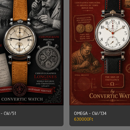
 - CW/51
OMEGA - CW/134
630000
Ft