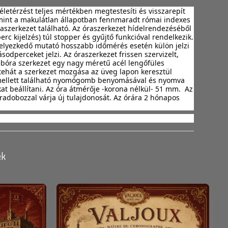
letérzést teljes mértékben megtestesíti és visszarepít 
 mint a makulátlan állapotban fennmaradt római indexes 
szerkezet található. Az óraszerkezet hídelrendezéséből 
c kijelzés) túl stopper és gyűjtő funkcióval rendelkezik. 
helyezkedő mutató hosszabb időmérés esetén külön jelzi 
odperceket jelzi. Az óraszerkezet frissen szervizelt, 
sebóra szerkezet egy nagy méretű acél lengőfüles 
 tehát a szerkezet mozgása az üveg lapon keresztül 
a mellett található nyomógomb benyomásával és nyomva 
t beállítani. Az óra átmérője -korona nélkül- 51 mm.  Az 
radobozzal várja új tulajdonosát. Az órára 2 hónapos 
ek