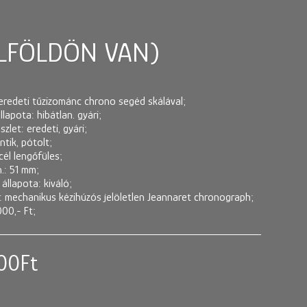
LFÖLDÖN VAN)
eredeti tűzizománc chrono segéd skálával;
lapota: hibátlan. gyári;
zlet: eredeti, gyári;
ntik, pótolt;
cél lengőfüles;
.: 51 mm;
 állapota: kiváló;
: mechanikus kézihúzós jelöletlen Jeannaret chronograph;
000,- Ft;
00
Ft