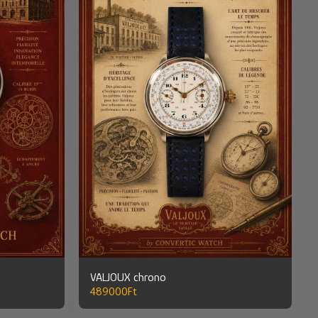
VALJOUX chrono
489000
Ft