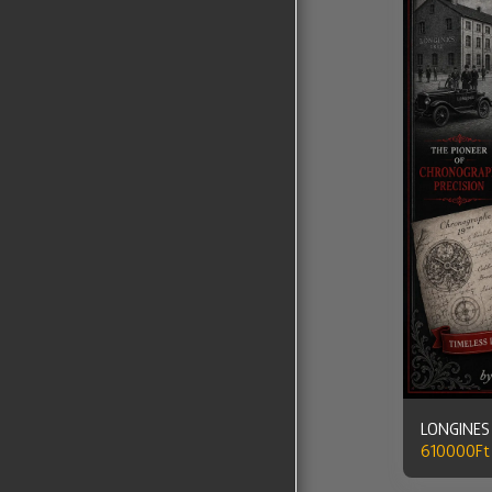
LONGINES
610000
Ft