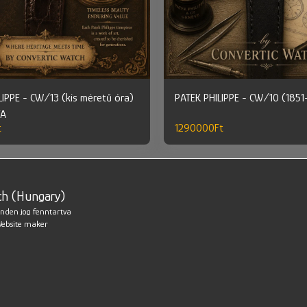
LIPPE - CW/13 (kis méretű óra)
PATEK PHILIPPE - CW/10 (1851
VA
t
1290000
Ft
VISSZA A K
ch (Hungary)
ÓRASZERKEZ
nden jog fenntartva
ZSEBÓRÁBÓL
ebsite maker
CONVERTIC
ZSEBÓRÁBÓL