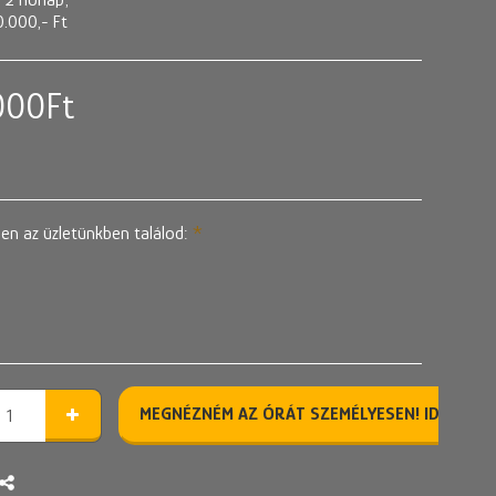
0.000,- Ft
000
Ft
en az üzletünkben találod:
*
MEGNÉZNÉM AZ ÓRÁT SZEMÉLYESEN! IDŐPONT