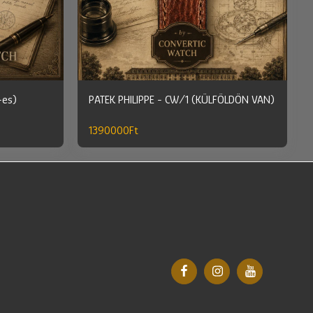
-es)
PATEK PHILIPPE - CW/1 (KÜLFÖLDÖN VAN)
1390000
Ft
EZDŐLAPRA
ELÉRHETŐ ÓRÁINK
BEÉPÍTÉS MEGRENDELÉSRE
GALÉRIA
ET RAKTÁR
RÓLUNK
VIDEÓINK
KAPCSOLAT
NAGYKÖVETEINK
 BEÉPÍTÉS VIDEÓMAGAZIN
HAZAI MÁRKABOLTOK
 EURÓPÁBAN
ÓRÁZÁS AZ ALAPOKTÓL
ÓRAGYÁRTÓK NYOMÁBAN
 BEÉPÍTÉS VIDEÓMAGAZIN
ÓRABEMUTATÓ NAGYVIDEÓK