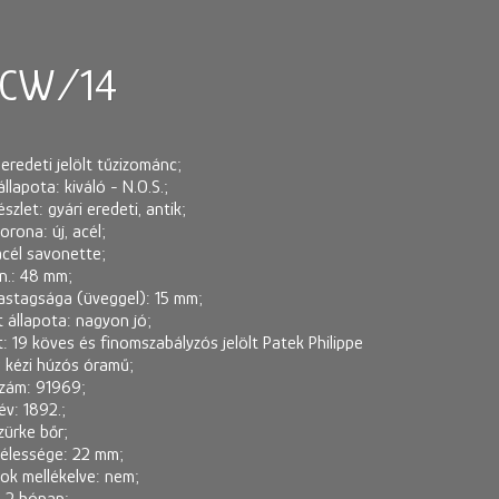
 CW/14
redeti jelölt tűzizománc;
lapota: kiváló - N.O.S.;
let: gyári eredeti, antik;
rona: új, acél;
cél savonette;
.: 48 mm;
stagsága (üveggel): 15 mm;
 állapota: nagyon jó;
 19 köves és finomszabályzós jelölt Patek Philippe
 kézi húzós óramű;
zám: 91969;
v: 1892.;
zürke bőr;
zélessége: 22 mm;
k mellékelve: nem;
 2 hónap;