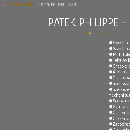
A
ELÉRHETŐ ÓRÁINK
PATEK PHILIPPE - CW/14
PATEK PHILIPPE -
⏺Számlap: e
⏺Számlap ál
⏺Mutatókész
⏺Felhúzó ko
⏺Óratok: a
⏺Átmérő kn
⏺Óratok va
⏺Szerkezet
⏺Szerkezet:
mechanikus
⏺Sorozats
⏺Gyártási é
⏺Óraszíj: s
⏺Óraszíj s
⏺Zsebórato
⏺Garancia: