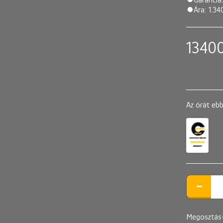
⏺Ára: 1.34
1340
Az órát ebb
Megosztás