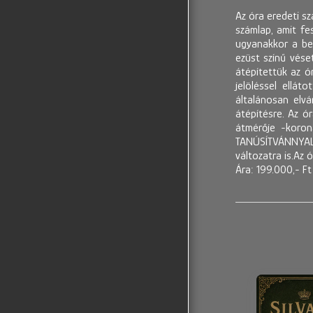
Az óra eredeti sz
számlap, amit fe
ugyanakkor a beé
ezüst színű vése
átépítettük az ór
jelöléssel ellá
általánosan elv
átépítésre. Az ó
átmérője -koron
TANÚSÍTVÁNNYAL v
változatra is.Az
Ára: 199.000,- F