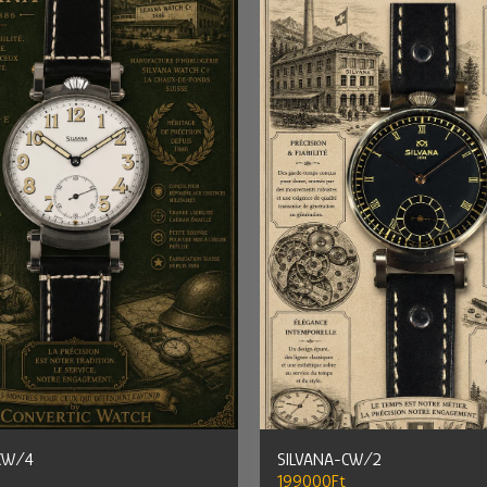
CW/4
SILVANA-CW/2
199000
Ft