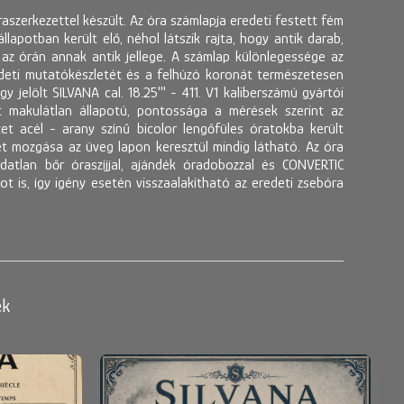
raszerkezettel készült. Az óra számlapja eredeti festett fém
apotban került elő, néhol látszik rajta, hogy antik darab,
az órán annak antik jellege. A számlap különlegessége az
redeti mutatókészletét és a felhúzó koronát természetesen
 jelölt SILVANA cal. 18.25''' - 411. V1 kaliberszámú gyártói
et makulátlan állapotú, pontossága a mérések szerint az
t acél - arany színű bicolor lengőfüles óratokba került
zet mozgása az üveg lapon keresztül mindig látható. Az óra
atlan bőr óraszíjjal, ajándék óradobozzal és CONVERTIC
t is, így igény esetén visszaalakítható az eredeti zsebóra
ek