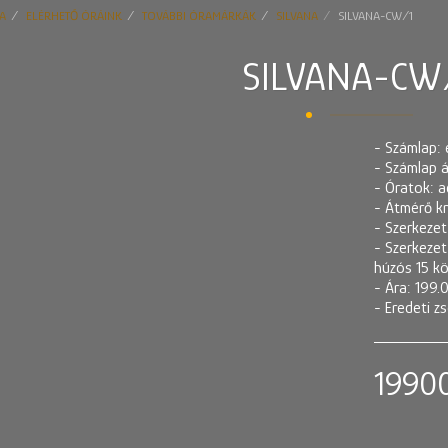
A
ELÉRHETŐ ÓRÁINK
TOVÁBBI ÓRAMÁRKÁK
SILVANA
SILVANA-CW/1
SILVANA-CW
- Számlap: 
- Számlap á
- Óratok: a
- Átmérő kn
- Szerkezet
- Szerkezet:
húzós 15 k
- Ára: 199.
- Eredeti z
1990