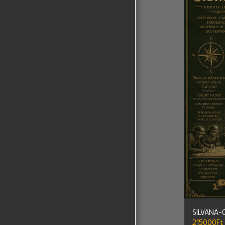
SILVANA-
215000
Ft