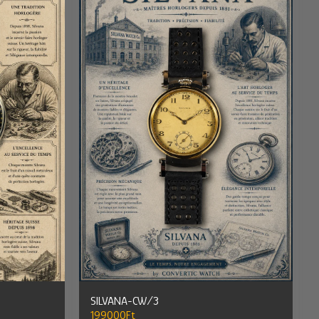
SILVANA-CW/3
199000
Ft