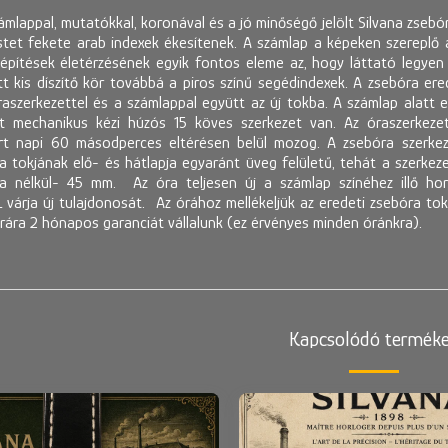
ámlappal, mutatókkal, koronával és a jó minőségő jelölt Silvana zsebó
stet fekete arab indexek ékesítenek. A számlap a képeken szereplő áll
pítések életérzésének egyik fontos eleme az, hogy láttató legyen 
tt kis díszítő kör továbbá a piros színű segédindexek. A zsebóra e
aszerkezettel és a számlappal együtt az új tokba. A számlap alatt egy
tott mechanikus kézi húzós 15 köves szerkezet van. Az óraszerkez
árt napi 60 másodperces eltérésen belül mozog. A zsebóra szerkeze
ra tokjának elő- és hátlapja egyaránt üveg felületű, tehát a szerke
a nélkül- 45 mm. Az óra teljesen új a számlap színéhez illő hord
árja új tulajdonosát. Az órához mellékeljük az eredeti zsebóra toko
 órára 2 hónapos garanciát vállalunk (ez érvényes minden óránkra).
t
Kapcsolódó termék