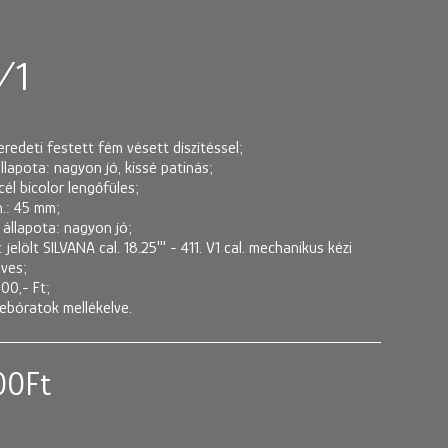
/1
eredeti festett fém vésett díszítéssel;
llapota: nagyon jó, kissé patinás;
cél bicolor lengőfüles;
.: 45 mm;
 állapota: nagyon jó;
 jelölt SILVANA cal. 18.25''' - 411. V1 cal. mechanikus kézi
öves;
000,- Ft;
sebóratok mellékelve.
00
Ft