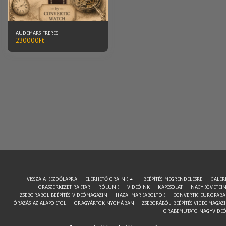
AUDEMARS FRERES
230000
Ft
VISSZA A KEZDŐLAPRA
ELÉRHETŐ ÓRÁINK
BEÉPÍTÉS MEGRENDELÉSRE
GALÉR
ÓRASZERKEZET RAKTÁR
RÓLUNK
VIDEÓINK
KAPCSOLAT
NAGYKÖVETEI
ZSEBÓRÁBÓL BEÉPÍTÉS VIDEÓMAGAZIN
HAZAI MÁRKABOLTOK
CONVERTIC EURÓPÁB
ÓRÁZÁS AZ ALAPOKTÓL
ÓRAGYÁRTÓK NYOMÁBAN
ZSEBÓRÁBÓL BEÉPÍTÉS VIDEÓMAGAZ
ÓRABEMUTATÓ NAGYVIDE