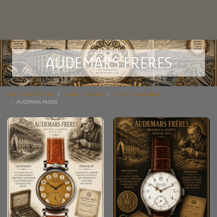
AUDEMARS FRERES
VISSZA A KEZDŐLAPRA
ELÉRHETŐ ÓRÁINK
TOVÁBBI ÓRAMÁRKÁK
AUDEMARS FRERES