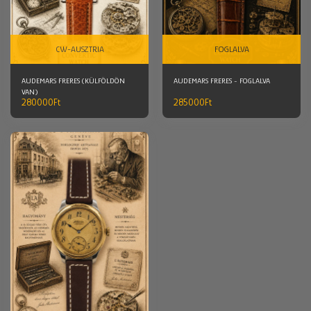
CW-AUSZTRIA
FOGLALVA
AUDEMARS FRERES (KÜLFÖLDÖN
AUDEMARS FRERES - FOGLALVA
VAN)
280000
Ft
285000
Ft